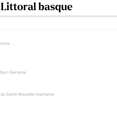
 Littoral basque
ences
Adour-Garonne
de Santé Nouvelle-Aquitaine