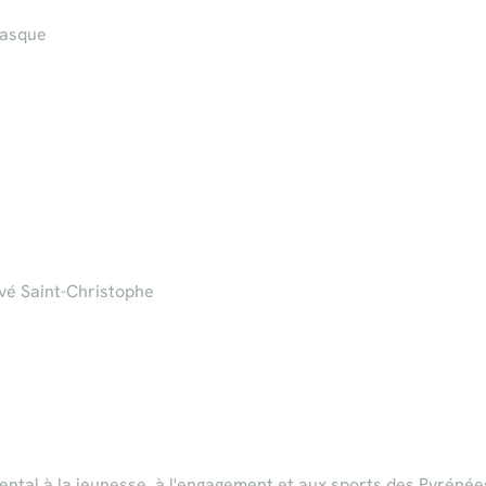
Basque
ivé Saint-Christophe
ntal à la jeunesse, à l'engagement et aux sports des Pyrénée