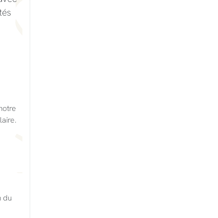
tés
notre
aire.
n du