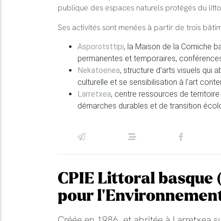
publique des espaces naturels protégés du litt
Ses activités sont menées à partir de trois bâti
Asporotsttipi
, la Maison de la Corniche ba
permanentes et temporaires, conférences,
Nekatoenea
, structure d'arts visuels qui 
culturelle et se sensibilisation à l'art cont
Larretxea
, centre ressources de territoir
démarches durables et de transition éco
CPIE Littoral basque 
pour l'Environnement
Créée en 1986, et abritée à Larretxea s