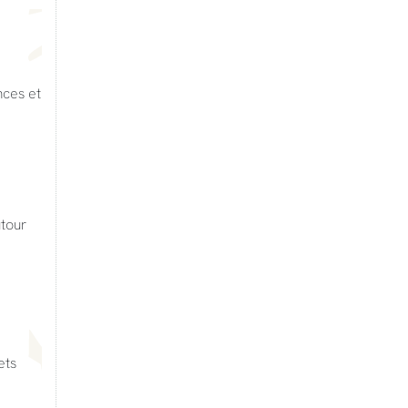
nces et
utour
ets