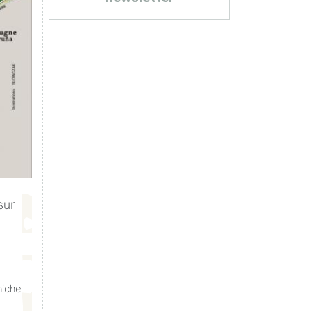
sur
niche