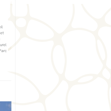
il
 et
u
urel
(Parc