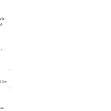
ts)
t-
es
t les
nos