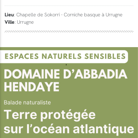
Lieu
: Chapelle de Sokorri - Corniche basque à Urrugne
Ville
: Urrugne