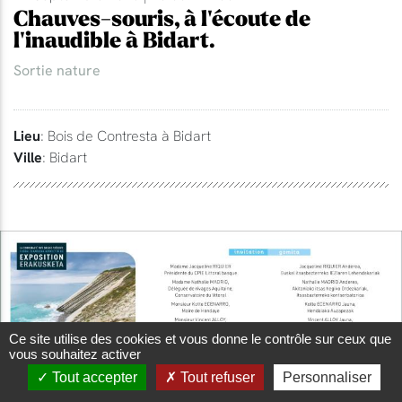
Chauves-souris, à l'écoute de
l'inaudible à Bidart.
Sortie nature
Lieu
: Bois de Contresta à Bidart
Ville
: Bidart
Ce site utilise des cookies et vous donne le contrôle sur ceux que
vous souhaitez activer
Tout accepter
Tout refuser
Personnaliser