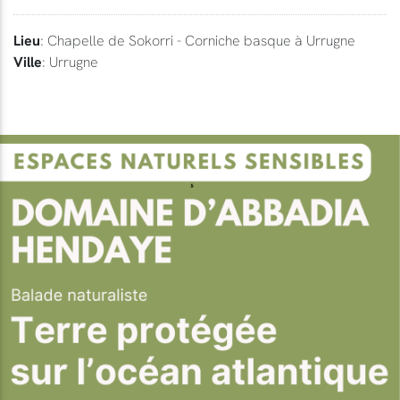
Lieu
: Chapelle de Sokorri - Corniche basque à Urrugne
Ville
: Urrugne