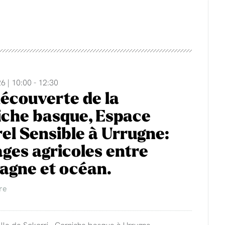
6 | 10:00 - 12:30
découverte de la
che basque, Espace
el Sensible à Urrugne:
ges agricoles entre
agne et océan.
re
lle de Sokorri - Corniche basque à Urrugne