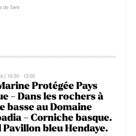
s de Sare
6 | 10:30 - 13:00
Marine Protégée Pays
e - Dans les rochers à
e basse au Domaine
adia - Corniche basque.
 Pavillon bleu Hendaye.