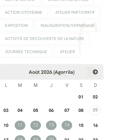
ACTION CITOYENNE
ATELIER PARTICIPATIF
EXPOSITION
INAUGURATION/VERNISSAGE
ACTIVITÉ DE DÉCOUVERTE DE LA NATURE
JOURNÉE TECHNIQUE
ATELIER
Août 2026 (Agorrila)
L
M
M
J
V
S
D
01
02
03
04
05
06
07
08
09
10
15
16
11
12
13
14
17
21
22
23
18
19
20