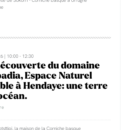
ne
6 | 10:00 - 12:30
découverte du domaine
adia, Espace Naturel
ble à Hendaye: une terre
'océan.
re
otsttipi, la maison de la Corniche basque