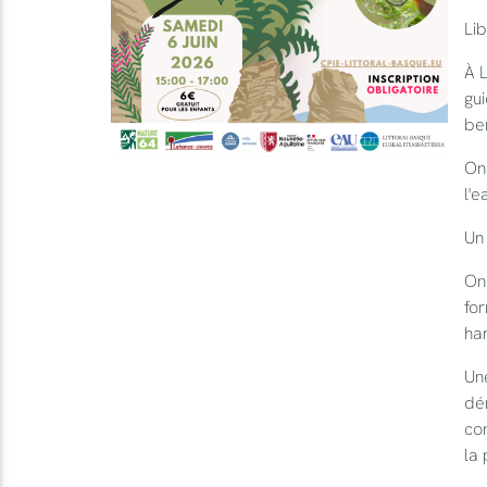
Lib
À L
gui
be
On 
l'e
Un 
On
fo
ha
Une
dé
con
la 