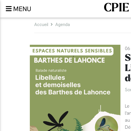
CPIE
MENU
Accueil
Agenda
06 
S
L
d
So
Le 
l'a
au 
Dé