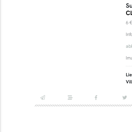
Su
C
6 €
Inf
ab
Im
Li
Vil