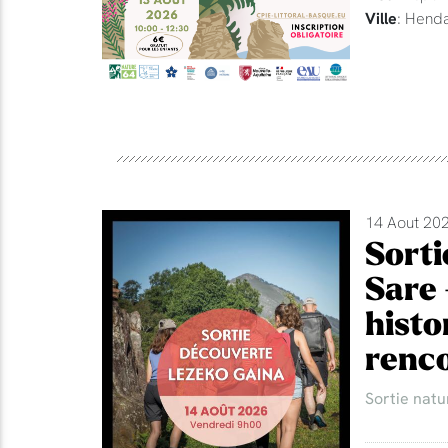
Ville
: Hend
14 Aout 202
Sorti
Sare 
histo
renco
Sortie natu