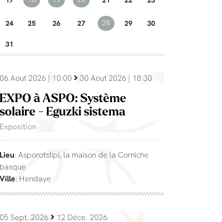
24
25
26
27
29
30
28
31
06 Aout 2026 | 10:00
30 Aout 2026 | 18:30
EXPO à ASPO: Système
solaire - Eguzki sistema
Exposition
Lieu
: Asporotstipi, la maison de la Corniche
basque
Ville
: Hendaye
05 Sept. 2026
12 Déce. 2026