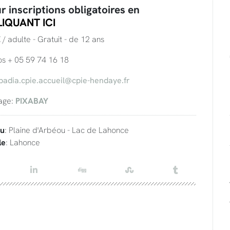
r inscriptions obligatoires en
LIQUANT ICI
 / adulte - Gratuit - de 12 ans
os + 05 59 74 16 18
badia.cpie.accueil@cpie-hendaye.fr
age:
PIXABAY
eu
: Plaine d'Arbéou - Lac de Lahonce
le
: Lahonce