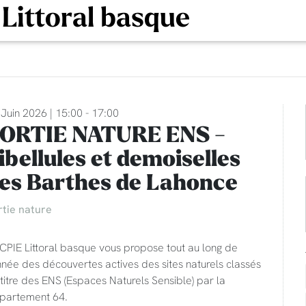
 Littoral basque
Juin 2026 | 15:00 - 17:00
ORTIE NATURE ENS -
ibellules et demoiselles
es Barthes de Lahonce
rtie nature
CPIE Littoral basque vous propose tout au long de
nnée des découvertes actives des sites naturels classés
titre des ENS (Espaces Naturels Sensible) par la
partement 64.