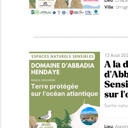
Ville
: Urrug
13 Aout 202
A la 
d'Abb
Sensi
sur l
Sortie natu
Lieu
: Aspor