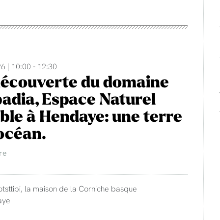
6 | 10:00 - 12:30
découverte du domaine
adia, Espace Naturel
ble à Hendaye: une terre
'océan.
re
otsttipi, la maison de la Corniche basque
aye