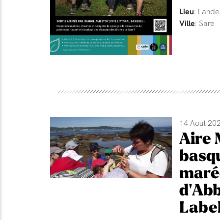
Lieu
: Lande
Ville
: Sare
14 Aout 202
Aire 
basqu
maré
d'Abb
Label