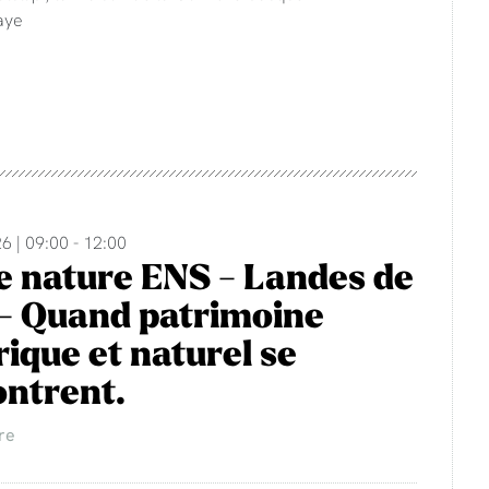
aye
6 | 09:00 - 12:00
e nature ENS - Landes de
- Quand patrimoine
rique et naturel se
ntrent.
re