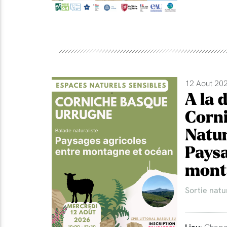
12 Aout 202
A la 
Corni
Natur
Paysa
mont
Sortie natu
Lieu
: Chape