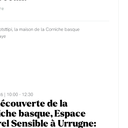
re
otsttipi, la maison de la Corniche basque
aye
6 | 10:00 - 12:30
découverte de la
che basque, Espace
el Sensible à Urrugne: