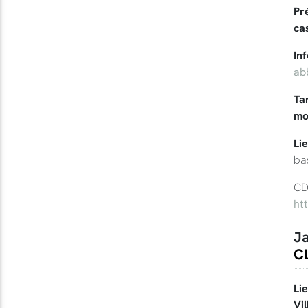
Pr
ca
In
ab
Tar
mo
Li
ba
CD
ht
Ja
CL
Li
Vil