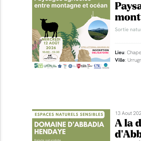
Paysa
mont
Sortie natu
Lieu
: Chape
Ville
: Urrug
13 Aout 202
A la 
d'Abb