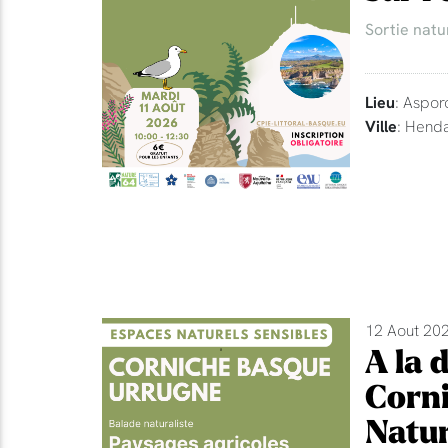
Sortie natu
Lieu
: Aspor
Ville
: Hend
12 Aout 202
A la 
Corni
Natur