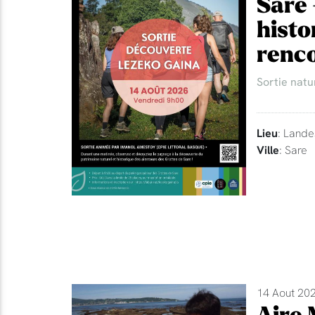
Sare 
histo
renco
Sortie natu
Lieu
: Lande
Ville
: Sare
14 Aout 202