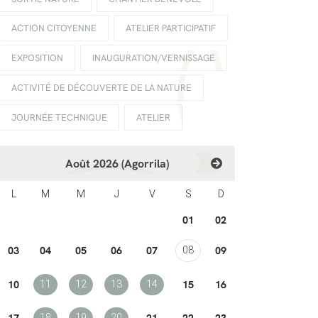
ACTION CITOYENNE
ATELIER PARTICIPATIF
EXPOSITION
INAUGURATION/VERNISSAGE
ACTIVITÉ DE DÉCOUVERTE DE LA NATURE
JOURNÉE TECHNIQUE
ATELIER
Août 2026 (Agorrila)
L
M
M
J
V
S
D
01
02
03
04
05
06
07
09
08
10
15
16
11
12
13
14
17
21
22
23
18
19
20