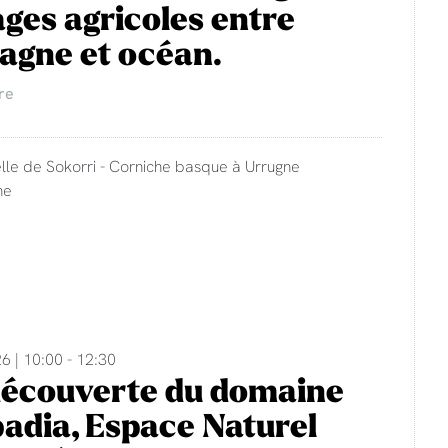
ges agricoles entre
agne et océan.
re
lle de Sokorri - Corniche basque à Urrugne
ne
6 | 10:00 - 12:30
découverte du domaine
adia, Espace Naturel