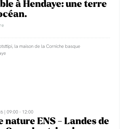
ble à Hendaye: une terre
'océan.
re
otsttipi, la maison de la Corniche basque
aye
6 | 09:00 - 12:00
e nature ENS - Landes de