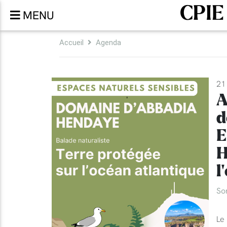
CPIE
MENU
Accueil
Agenda
21 
A
d
E
H
l
So
Le 