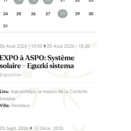
24
25
26
27
29
30
28
31
06 Aout 2026 | 10:00
30 Aout 2026 | 18:30
EXPO à ASPO: Système
solaire - Eguzki sistema
Exposition
Lieu
: Asporotstipi, la maison de la Corniche
basque
Ville
: Hendaye
05 Sept. 2026
12 Déce. 2026