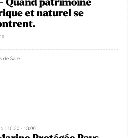
- Quand patrimoine
rique et naturel se
ntrent.
re
s de Sare
6 | 10:30 - 13:00