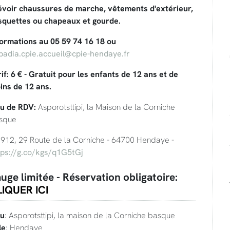
évoir chaussures de marche, vêtements d'extérieur,
squettes ou chapeaux et gourde.
formations au 05 59 74 16 18 ou
badia.cpie.accueil@cpie-hendaye.fr
if: 6 € - Gratuit pour les enfants de 12 ans et de
ins de 12 ans.
eu de RDV:
Asporotsttipi, la Maison de la Corniche
sque
912, 29 Route de la Corniche - 64700 Hendaye -
tps://g.co/kgs/q1G5tGj
uge limitée - Réservation obligatoire:
IQUER ICI
eu
: Asporotsttipi, la maison de la Corniche basque
le
: Hendaye