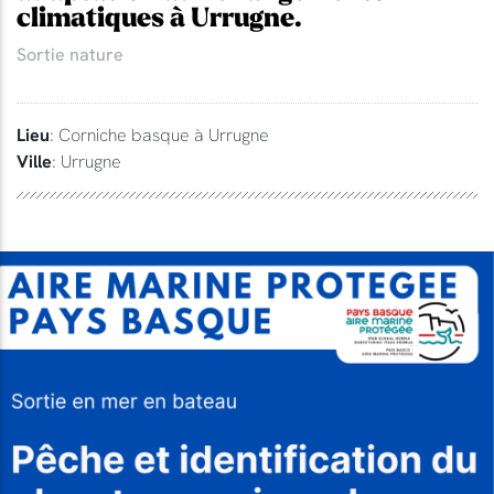
climatiques à Urrugne.
Sortie nature
Lieu
: Corniche basque à Urrugne
Ville
: Urrugne