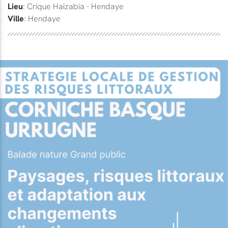
Lieu
: Crique Haizabia - Hendaye
Ville
: Hendaye