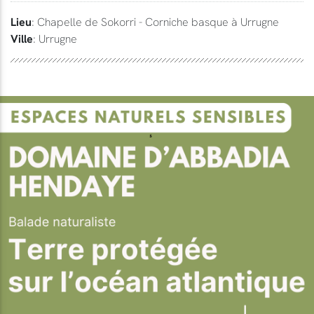
Lieu
: Chapelle de Sokorri - Corniche basque à Urrugne
Ville
: Urrugne