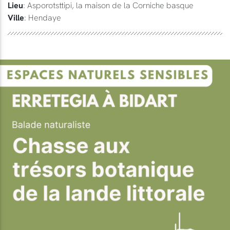
Lieu
: Asporotsttipi, la maison de la Corniche basque
Ville
: Hendaye