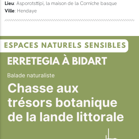
Lieu
: Asporotsttipi, la maison de la Corniche basque
Ville
: Hendaye