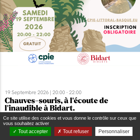
19 Septembre 2026 | 20:00 - 22:00
Chauves-souris, à l'écoute de
l'inaudible à Bidart.
Sortie nature
Ce site utilise des cookies et vous donne le contrôle sur ceux que
vous souhaitez activer
Tout accepter
Tout refuser
Personnaliser